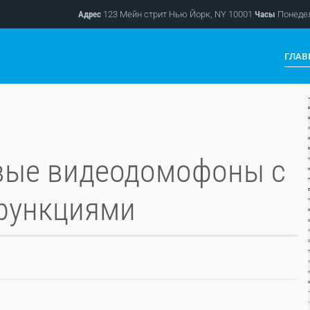
Адрес
123 Мейн стрит Нью Йорк, NY 10001
Часы
Понедел
ГЛАВ
вые видеодомофоны с
функциями