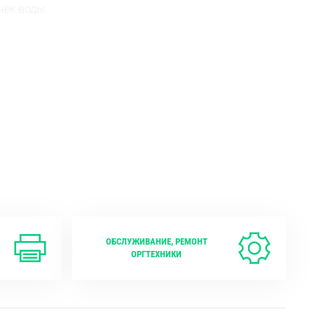
чек воды.
Системы усиления сигнала
сотовой связи и Интернета в
стандартах 4G LTE, 3G UMTS и 2G
GSM
ОБСЛУЖИВАНИЕ, РЕМОНТ
ОРГТЕХНИКИ