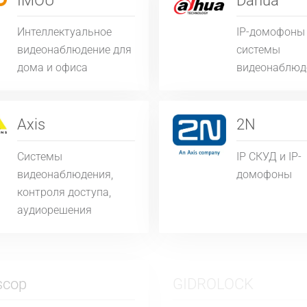
IMOU
Dahua
Интеллектуальное
IP-домофоны
видеонаблюдение для
системы
дома и офиса
видеонаблюд
Axis
2N
Системы
IP СКУД и IP-
видеонаблюдения,
домофоны
контроля доступа,
аудиорешения
scop
GIDROLOCK