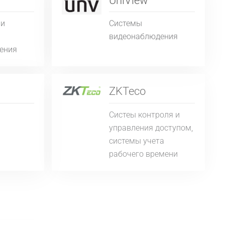
UniView
 и
Системы
видеонаблюдения
ения
ZKTeco
Систеы контроля и
управления доступом,
системы учета
рабочего времени
ДалСВЯЗЬ